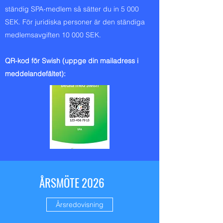
ständig SPA-medlem så sätter du in 5 000
SEK. För juridiska personer är den ständiga
medlemsavgiften 10 000 SEK.
QR-kod för Swish (uppge din mailadress i
meddelandefältet):
ÅRSMÖTE 2026
Årsredovisning