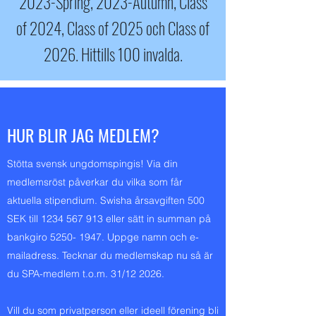
2023-Spring, 2023-Autumn, Class
of 2024, Class of 2025 och Class of
2026.
Hittills 100 invalda.
HUR BLIR JAG MEDLEM?
Stötta svensk ungdomspingis! Via din
medlemsröst påverkar du vilka som får
aktuella stipendium. Swisha årsavgiften 500
SEK till
1234 567 913
eller sätt in summan på
bankgiro
5250- 1947
. Uppge namn och e-
mailadress. Tecknar du medlemskap nu så är
du SPA-medlem t.o.m. 31/12 2026.
Vill du som privatperson eller ideell förening bli