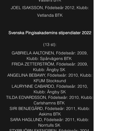
Västers BTK
JOEL ISAKSSON, Födelseår 2012, Klubb:
Vetlanda BTK
Svenska Pingisakademins stipendiater 2022
(13 st):
GABRIELA AALTONEN, Födelseår: 2009,
Klubb: Spårvägens BTK
FRIDA ZETTERSTRÖM, Födelseår: 2009,
Klubb: Ängby SK
ANGELINA BEBAWY, Födelseår: 2010, Klubb:
KFUM Stocksund
LAURYNNE CABARDO, Födelseår: 2010,
Klubb: Ängby SK
TILDA EDVARDSSON, Födelseår: 2010, Klubb:
Carlshamns BTK
SIRI BENJEGÅRD, Födelseår: 2011, Klubb:
Askims BTK
SARA HAGLUND, Födelseår: 2011, Klubb:
Norrtulls SK
STYRBJÖRN EKENGREN, Födelseår: 2004,